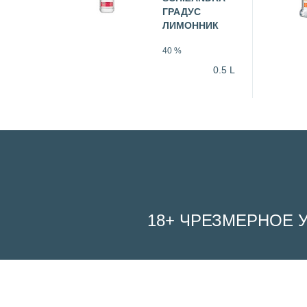
ГРАДУС
ЛИМОННИК
40 %
0.5 L
18+ ЧРЕЗМЕРНОЕ 
We use cookies on our website to give you the most relevant experienc
visit "Cookie Settings" to provide a controlled consent.
Cookie Settings
Accept All