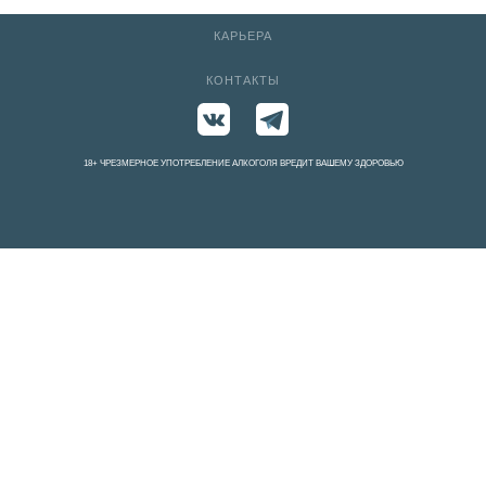
КАРЬЕРА
КОНТАКТЫ
18+ ЧРЕЗМЕРНОЕ УПОТРЕБЛЕНИЕ АЛКОГОЛЯ ВРЕДИТ ВАШЕМУ ЗДОРОВЬЮ
We use cookies on our website to give you the most relevant
experience by remembering your preferences and repeat visits. By
clicking “Accept All”, you consent to the use of ALL the cookies.
However, you may visit "Cookie Settings" to provide a controlled
consent.
Cookie Settings
Accept All
Close
Privacy Overview