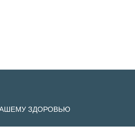
 ВАШЕМУ ЗДОРОВЬЮ
pt All”, you consent to the use of ALL the cookies. However, you may